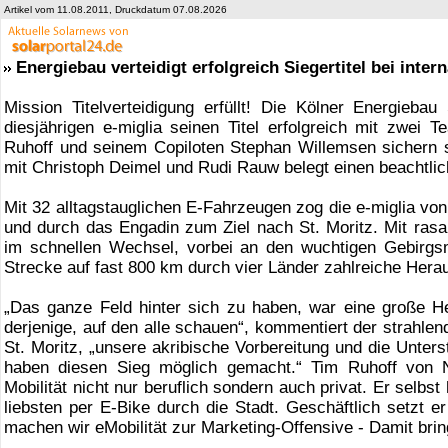
Artikel vom 11.08.2011, Druckdatum 07.08.2026
Energiebau verteidigt erfolgreich Siegertitel bei inter
Mission Titelverteidigung erfüllt! Die Kölner Energieb
diesjährigen e-miglia seinen Titel erfolgreich mit zwe
Ruhoff und seinem Copiloten Stephan Willemsen sichern
mit Christoph Deimel und Rudi Rauw belegt einen beachtlic
Mit 32 alltagstauglichen E-Fahrzeugen zog die e-miglia v
und durch das Engadin zum Ziel nach St. Moritz. Mit rasa
im schnellen Wechsel, vorbei an den wuchtigen Gebirg
Strecke auf fast 800 km durch vier Länder zahlreiche Her
„Das ganze Feld hinter sich zu haben, war eine große H
derjenige, auf den alle schauen“, kommentiert der strahle
St. Moritz, „unsere akribische Vorbereitung und die Unte
haben diesen Sieg möglich gemacht.“ Tim Ruhoff von N
Mobilität nicht nur beruflich sondern auch privat. Er selb
liebsten per E-Bike durch die Stadt. Geschäftlich setzt e
machen wir eMobilität zur Marketing-Offensive - Damit brin