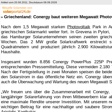
Artikel vom 20.06.2011, Druckdatum 08.08.2026
Griechenland: Conergy baut weiteren Megawatt Photo
Nach dem 1,5 Megawatt starken
Photovoltaik
Park in A
griechischen Solarmarkt weiter fort. In Grevena in Pylori,
das Hamburger Solarunternehmen seinen zweiten griech
Wochen. Das 2 MW große Solarkraftwerk erstreckt s
Quadratmetern und produziert jährlich 2.900 Kilowatts
Haushalte.
Insgesamt wurden 8.856 Conergy PowerPlus 225P Pre
entsprechenden Pressemitteilung. Diese vermeiden 2.180
Nach der Fertigstellung in zwei Monaten speisen die beid
den Solarstrom in das öffentliche Netz ein. Conergy üb
auch die Überwachung und Wartung des neuen Megawatt So
„Wir freuen uns über die Zusammenarbeit mit Conergy,
langjähriger Solarerfahrung von ihren Mitbewerbern klar a
eine maximale Rendite unserer Investition. Mit unserem ne
wichtigen Beitrag für eine nachhaltige und saubere Stro
Aristidis Xanthakis.