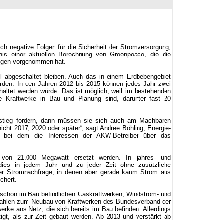
h negative Folgen für die Sicherheit der Stromversorgung,
nis einer aktuellen Berechnung von Greenpeace, die die
ungen vorgenommen hat.
abgeschaltet bleiben. Auch das in einem Erdbebengebiet
erden. In den Jahren 2012 bis 2015 können jedes Jahr zwei
ltet werden würde. Das ist möglich, weil im bestehenden
e Kraftwerke in Bau und Planung sind, darunter fast 20
sstieg fordern, dann müssen sie sich auch am Machbaren
icht 2017, 2020 oder später“, sagt Andree Böhling, Energie-
, bei dem die Interessen der AKW-Betreiber über das
 von 21.000 Megawatt ersetzt werden. In jahres- und
ies in jedem Jahr und zu jeder Zeit ohne zusätzliche
oher Stromnachfrage, in denen aber gerade kaum
Strom
aus
ichert.
schon im Bau befindlichen Gaskraftwerken, Windstrom- und
 Zahlen zum Neubau von Kraftwerken des Bundesverband der
erke ans Netz, die sich bereits im Bau befinden. Allerdings
gt, als zur Zeit gebaut werden. Ab 2013 und verstärkt ab