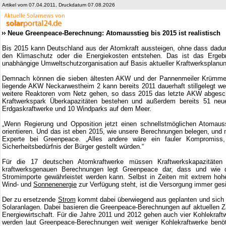
Artikel vom 07.04.2011, Druckdatum 07.08.2026
Neue Greenpeace-Berechnung: Atomausstieg bis 2015 ist realistisch
Bis 2015 kann Deutschland aus der Atomkraft aussteigen, ohne dass dadurc
den Klimaschutz oder die Energiekosten entstehen. Das ist das Ergeb
unabhängige Umweltschutzorganisation auf Basis aktueller Kraftwerksplan
Demnach können die sieben ältesten AKW und der Pannenmeiler Krümmel 
liegende AKW Neckarwestheim 2 kann bereits 2011 dauerhaft stillgelegt w
weitere Reaktoren vom Netz gehen, so dass 2015 das letzte AKW abgescha
Kraftwerkspark Überkapazitäten bestehen und außerdem bereits 51 neu
Erdgaskraftwerke und 10 Windparks auf dem Meer.
„Wenn Regierung und Opposition jetzt einen schnellstmöglichen Atomau
orientieren. Und das ist eben 2015, wie unsere Berechnungen belegen, und n
Experte bei Greenpeace. „Alles andere wäre ein fauler Kompromiss
Sicherheitsbedürfnis der Bürger gestellt würden.“
Für die 17 deutschen Atomkraftwerke müssen Kraftwerkskapazitäten
kraftwerksgenauen Berechnungen legt Greenpeace dar, dass und wie d
Stromimporte gewährleistet werden kann. Selbst in Zeiten mit extrem h
Wind- und
Sonnenenergie
zur Verfügung steht, ist die Versorgung immer ges
Der zu ersetzende
Strom
kommt dabei überwiegend aus geplanten und sich 
Solaranlagen. Dabei basieren die Greenpeace-Berechnungen auf aktuellen
Energiewirtschaft. Für die Jahre 2011 und 2012 gehen auch vier Kohlekraftw
werden laut Greenpeace-Berechnungen weit weniger Kohlekraftwerke benöti