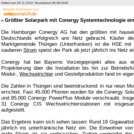
Artikel vom 26.11.2010, Druckdatum 08.08.2026
Größter Solarpark mit Conergy Systemtechnologie ei
Die Hamburger Conergy AG hat den größten mit hauseig
Deutschlands erfolgreich ans Netz gebracht. Käufer d
Marktgemeinde Thüngen (Unterfranken) ist die HSE mit 
sauberen
Strom
speist der Park ab jetzt jährlich ins Netz ei
Conergy hat bei Bayerns Vorzeigeprojekt alles aus e
Projektierung über die Installation bis hin zur Betriebs
Modul-,
Wechselrichter
und Gestellproduktion fand im eige
Die Zahlen in Thüngen sind beeindruckend: in nur neun Mo
errichtet. Fast 45.000 Pfosten wurden für die Conergy So
und 85.000 Conergy PowerPlus Module verschraubt. Insge
31 Conergy CIS Wechselrichterstationen mit insges
aufgestellt.
Das Ergebnis kann sich sehen lassen: Rund 19 Gigawatts
jährlich ins unterfränkische Netz ein. Die Einwohner v
mehr
Strom
als sie verbrauchen. Zudem vermeidet der 