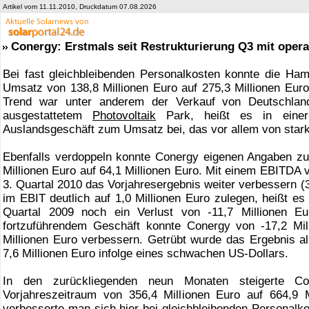
Artikel vom 11.11.2010, Druckdatum 07.08.2026
Conergy: Erstmals seit Restrukturierung Q3 mit oper
Bei fast gleichbleibenden Personalkosten konnte die Ha
Umsatz von 138,8 Millionen Euro auf 275,3 Millionen Euro
Trend war unter anderem der Verkauf von Deutschlan
ausgestattetem
Photovoltaik
Park, heißt es in einer 
Auslandsgeschäft zum Umsatz bei, das vor allem von stark
Ebenfalls verdoppeln konnte Conergy eigenen Angaben zuf
Millionen Euro auf 64,1 Millionen Euro. Mit einem EBITDA 
3. Quartal 2010 das Vorjahresergebnis weiter verbessern (3
im EBIT deutlich auf 1,0 Millionen Euro zulegen, heißt es 
Quartal 2009 noch ein Verlust von -11,7 Millionen Eu
fortzuführendem Geschäft konnte Conergy von -17,2 Mil
Millionen Euro verbessern. Getrübt wurde das Ergebnis a
7,6 Millionen Euro infolge eines schwachen US-Dollars.
In den zurückliegenden neun Monaten steigerte C
Vorjahreszeitraum von 356,4 Millionen Euro auf 664,9 
verbesserte man sich hier bei gleichbleibenden Personalko