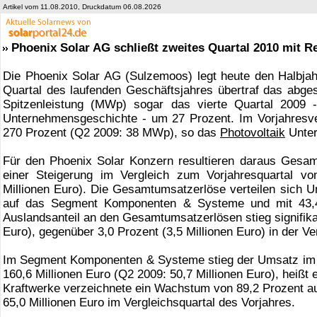
Artikel vom 11.08.2010, Druckdatum 06.08.2026
Phoenix Solar AG schließt zweites Quartal 2010 mit R
Die Phoenix Solar AG (Sulzemoos) legt heute den Halbjah
Quartal des laufenden Geschäftsjahres übertraf das abg
Spitzenleistung (MWp) sogar das vierte Quartal 2009 -
Unternehmensgeschichte - um 27 Prozent. Im Vorjahresve
270 Prozent (Q2 2009: 38 MWp), so das
Photovoltaik
Unter
Für den Phoenix Solar Konzern resultieren daraus Gesam
einer Steigerung im Vergleich zum Vorjahresquartal vo
Millionen Euro). Die Gesamtumsatzerlöse verteilen sich 
auf das Segment Komponenten & Systeme und mit 43,4
Auslandsanteil an den Gesamtumsatzerlösen stieg signifikan
Euro), gegenüber 3,0 Prozent (3,5 Millionen Euro) in der Ve
Im Segment Komponenten & Systeme stieg der Umsatz im z
160,6 Millionen Euro (Q2 2009: 50,7 Millionen Euro), heißt
Kraftwerke verzeichnete ein Wachstum von 89,2 Prozent auf
65,0 Millionen Euro im Vergleichsquartal des Vorjahres.