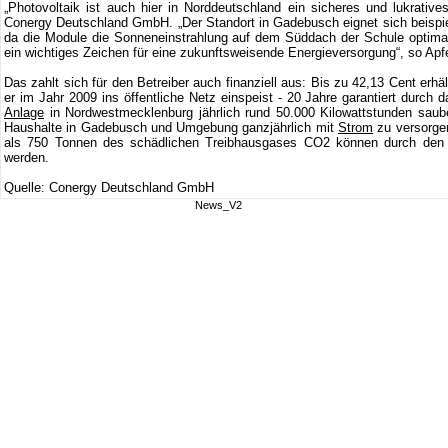
„Photovoltaik ist auch hier in Norddeutschland ein sicheres und lukratives
Conergy Deutschland GmbH. „Der Standort in Gadebusch eignet sich beispie
da die Module die Sonneneinstrahlung auf dem Süddach der Schule optim
ein wichtiges Zeichen für eine zukunftsweisende Energieversorgung“, so Apfe
Das zahlt sich für den Betreiber auch finanziell aus: Bis zu 42,13 Cent erhä
er im Jahr 2009 ins öffentliche Netz einspeist - 20 Jahre garantiert durch
Anlage
in Nordwestmecklenburg jährlich rund 50.000 Kilowattstunden sau
Haushalte in Gadebusch und Umgebung ganzjährlich mit
Strom
zu versorgen
als 750 Tonnen des schädlichen Treibhausgases CO2 können durch den 
werden.
Quelle: Conergy Deutschland GmbH
News_V2