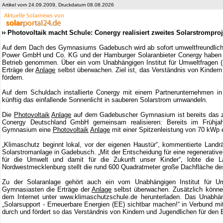
Artikel vom 24.09.2009, Druckdatum 08.08.2026
Photovoltaik macht Schule: Conergy realisiert zweites Solarstrompr
Auf dem Dach des Gymnasiums Gadebusch wird ab sofort umweltfreundlich S
Power GmbH und Co. KG und der Hamburger Solaranbieter Conergy haben
Betrieb genommen. Über ein vom Unabhängigen Institut für Umweltfragen (
Erträge der
Anlage
selbst überwachen. Ziel ist, das Verständnis von Kindern
fördern.
Auf dem Schuldach installierte Conergy mit einem Partnerunternehmen in
künftig das einfallende Sonnenlicht in sauberen Solarstrom umwandeln.
Die
Photovoltaik
Anlage
auf dem Gadebuscher Gymnasium ist bereits das zwe
Conergy Deutschland GmbH gemeinsam realisieren: Bereits im Frühja
Gymnasium eine
Photovoltaik
Anlage
mit einer Spitzenleistung von 70 kWp e
„Klimaschutz beginnt lokal, vor der eigenen Haustür“, kommentierte Landrä
Solarstromanlage in Gadebusch. „Mit der Entscheidung für eine regenerative 
für die Umwelt und damit für die Zukunft unser Kinder“, lobte die 
Nordwestmecklenburg stellt die rund 600 Quadratmeter große Dachfläche de
Zu der Solaranlage gehört auch ein vom Unabhängigen Institut für Um
Gymnasiasten die Erträge der
Anlage
selbst überwachen. Zusätzlich könne
dem Internet unter www.klimaschutzschule.de herunterladen. Das Unabhäng
„Solarsupport - Erneuerbare Energien (EE) sichtbar machen!“ in Verbund mi
durch und fördert so das Verständnis von Kindern und Jugendlichen für den 