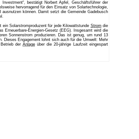
 Investment“, bestätigt Norbert Apfel, Geschäftsführer der
lsweise hervorragend für den Einsatz von Solartechnologie,
al ausnutzen können. Damit setzt die Gemeinde Gadebusch
l.
lt ein Solarstromproduzent für jede Kilowattstunde
Strom
die
 das Erneuerbare-Energien-Gesetz (EEG). Insgesamt wird die
beren Sonnenstrom produzieren. Das ist genug, um rund 13
. Dieses Engagement lohnt sich auch für die Umwelt: Mehr
Betrieb der
Anlage
über die 20-jährige Laufzeit eingespart