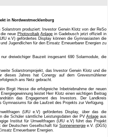
ojekt in Nordwestmecklenburg
olarstrom produziert: Investor Gerwin Klotz von der ReSo
 die neue
Photovoltaik
Anlage
in Gadebusch jetzt offiziell in
UfU e.V) gefördertes Display können die Gymnasiasten die
 und Jugendlichen für den Einsatz Erneuerbarer Energien zu
 nur dreiwöchiger Bauzeit insgesamt 690 Solarmodule, die
ite Solarstromprojekt, das Investor Gerwin Klotz und die
hr dieses Jahres hat Conergy auf dem Grevesmühlener
rfolgreich ans Netz gebracht.
tin Birgit Hesse die erfolgreiche Inbetriebnahme der neuen
Energiegewinnung leistet Herr Klotz einen wichtigen Beitrag
Landrätin das Engagement des Investors. Der Landkreis
s Gymnasiums für die Laufzeit des Projekts zur Verfügung.
weltfragen (UfU e.V) gefördertes Display, über das die
n die Schüler sämtliche Leistungsdaten der PV
Anlage
aus
ige Institut für Umweltfragen (UfU e.V) führt das Projekt
t der Deutschen Gesellschaft für
Sonnenenergie
e.V. (DGS)
Einsatz Erneuerbarer Energien.