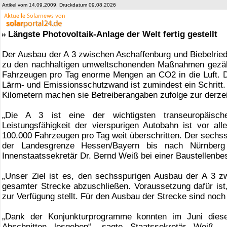
Artikel vom 14.09.2009, Druckdatum 09.08.2026
Längste Photovoltaik-Anlage der Welt fertig gestellt
Der Ausbau der A 3 zwischen Aschaffenburg und Biebelried 
zu den nachhaltigen umweltschonenden Maßnahmen gezähl
Fahrzeugen pro Tag enorme Mengen an CO2 in die Luft.
Lärm- und Emissionsschutzwand ist zumindest ein Schritt.
Kilometern machen sie Betreiberangaben zufolge zur derze
„Die A 3 ist eine der wichtigsten transeuropäisc
Leistungsfähigkeit der vierspurigen Autobahn ist vor a
100.000 Fahrzeugen pro Tag weit überschritten. Der sechs
der Landesgrenze Hessen/Bayern bis nach Nürnberg d
Innenstaatssekretär Dr. Bernd Weiß bei einer Baustellenbe
„Unser Ziel ist es, den sechsspurigen Ausbau der A 3 z
gesamter Strecke abzuschließen. Voraussetzung dafür ist
zur Verfügung stellt. Für den Ausbau der Strecke sind noch 
„Dank der Konjunkturprogramme konnten im Juni diese
Abschnitten losgehen“, sagte Staatssekretär Weiß.