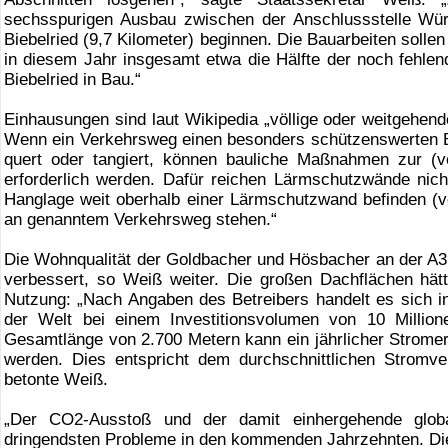
sechsspurigen Ausbau zwischen der Anschlussstelle Wü
Biebelried (9,7 Kilometer) beginnen. Die Bauarbeiten soll
in diesem Jahr insgesamt etwa die Hälfte der noch fehle
Biebelried in Bau.“
Einhausungen sind laut Wikipedia „völlige oder weitgehe
Wenn ein Verkehrsweg einen besonders schützenswerten B
quert oder tangiert, können bauliche Maßnahmen zur (
erforderlich werden. Dafür reichen Lärmschutzwände nic
Hanglage weit oberhalb einer Lärmschutzwand befinden (ve
an genanntem Verkehrsweg stehen.“
Die Wohnqualität der Goldbacher und Hösbacher an der A3
verbessert, so Weiß weiter. Die großen Dachflächen hät
Nutzung: „Nach Angaben des Betreibers handelt es sich 
der Welt bei einem Investitionsvolumen von 10 Millio
Gesamtlänge von 2.700 Metern kann ein jährlicher Stromert
werden. Dies entspricht dem durchschnittlichen Stromv
betonte Weiß.
„Der CO2-Ausstoß und der damit einhergehende glo
dringendsten Probleme in den kommenden Jahrzehnten. D