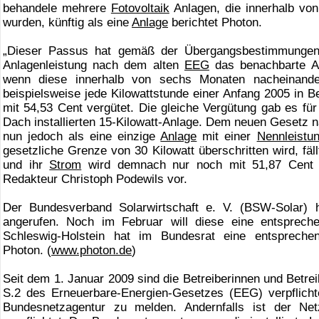
behandele mehrere
Fotovoltaik
Anlagen, die innerhalb vo
wurden, künftig als eine
Anlage
berichtet Photon.
„Dieser Passus hat gemäß der Übergangsbestimmung
Anlagenleistung nach dem alten
EEG
das benachbarte A
wenn diese innerhalb von sechs Monaten nacheinand
beispielsweise jede Kilowattstunde einer Anfang 2005 in 
mit 54,53 Cent vergütet. Die gleiche Vergütung gab es fü
Dach installierten 15-Kilowatt-Anlage. Dem neuen Gesetz n
nun jedoch als eine einzige
Anlage
mit einer
Nennleistu
gesetzliche Grenze von 30 Kilowatt überschritten wird, fäll
und ihr
Strom
wird demnach nur noch mit 51,87 Cent je
Redakteur Christoph Podewils vor.
Der Bundesverband Solarwirtschaft e. V. (BSW-Solar) h
angerufen. Noch im Februar will diese eine entsprech
Schleswig-Holstein hat im Bundesrat eine entsprechend
Photon. (
www.photon.de
)
Seit dem 1. Januar 2009 sind die Betreiberinnen und Betre
S.2 des Erneuerbare-Energien-Gesetzes (EEG) verpflicht
Bundesnetzagentur zu melden. Andernfalls ist der Net