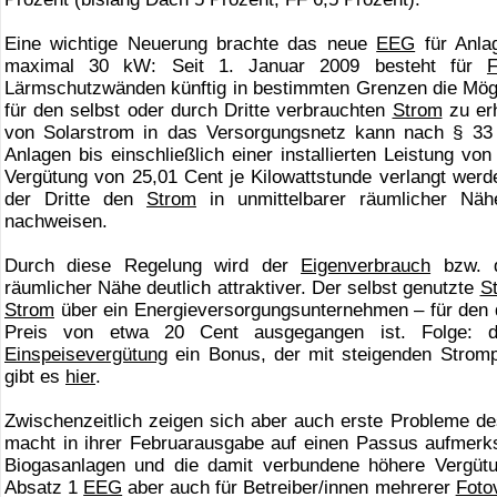
Eine wichtige Neuerung brachte das neue
EEG
für Anlag
maximal 30 kW: Seit 1. Januar 2009 besteht für
F
Lärmschutzwänden künftig in bestimmten Grenzen die Mögl
für den selbst oder durch Dritte verbrauchten
Strom
zu erh
von Solarstrom in das Versorgungsnetz kann nach § 3
Anlagen bis einschließlich einer installierten Leistung v
Vergütung von 25,01 Cent je Kilowattstunde verlangt wer
der Dritte den
Strom
in unmittelbarer räumlicher Nä
nachweisen.
Durch diese Regelung wird der
Eigenverbrauch
bzw. de
räumlicher Nähe deutlich attraktiver. Der selbst genutzte
S
Strom
über ein Energieversorgungsunternehmen – für den 
Preis von etwa 20 Cent ausgegangen ist. Folge:
Einspeisevergütung
ein Bonus, der mit steigenden Stromp
gibt es
hier
.
Zwischenzeitlich zeigen sich aber auch erste Probleme de
macht in ihrer Februarausgabe auf einen Passus aufmerksa
Biogasanlagen und die damit verbundene höhere Vergütu
Absatz 1
EEG
aber auch für Betreiber/innen mehrerer
Fotov