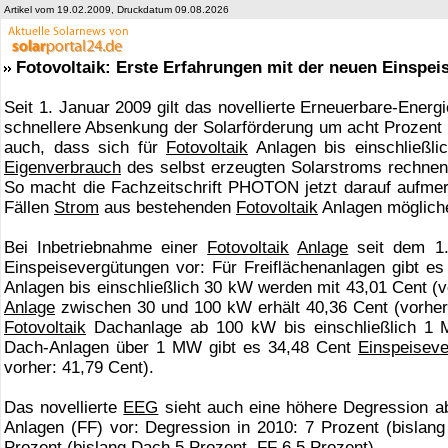
Artikel vom 19.02.2009, Druckdatum 09.08.2026
Fotovoltaik: Erste Erfahrungen mit der neuen Einspe
Seit 1. Januar 2009 gilt das novellierte Erneuerbare-Ener
schnellere Absenkung der Solarförderung um acht Prozent i
auch, dass sich für
Fotovoltaik
Anlagen bis einschließlic
Eigenverbrauch
des selbst erzeugten Solarstroms rechne
So macht die Fachzeitschrift PHOTON jetzt darauf aufm
Fällen
Strom
aus bestehenden
Fotovoltaik
Anlagen mögliche
Bei Inbetriebnahme einer
Fotovoltaik
Anlage
seit dem 1.
Einspeisevergütungen vor: Für Freiflächenanlagen gibt es
Anlagen bis einschließlich 30 kW werden mit 43,01 Cent (v
Anlage
zwischen 30 und 100 kW erhält 40,36 Cent (vorher
Fotovoltaik
Dachanlage ab 100 kW bis einschließlich 1 
Dach-Anlagen über 1 MW gibt es 34,48 Cent
Einspeiseve
vorher: 41,79 Cent).
Das novellierte
EEG
sieht auch eine höhere Degression ab
Anlagen (FF) vor: Degression in 2010: 7 Prozent (bislang
Prozent (bislang Dach 5 Prozent, FF 6,5 Prozent).