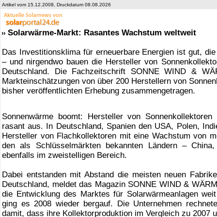
Artikel vom 15.12.2008, Druckdatum 08.08.2026
Solarwärme-Markt: Rasantes Wachstum weltweit
Das Investitionsklima für erneuerbare Energien ist gut, d
– und nirgendwo bauen die Hersteller von Sonnenkollektor
Deutschland. Die Fachzeitschrift SONNE WIND & WÄR
Markteinschätzungen von über 200 Herstellern von Sonnenk
bisher veröffentlichten Erhebung zusammengetragen.
Sonnenwärme boomt: Hersteller von Sonnenkollektoren i
rasant aus. In Deutschland, Spanien den USA, Polen, Indi
Hersteller von Flachkollektoren mit eine Wachstum von m
den als Schlüsselmärkten bekannten Ländern – China, 
ebenfalls im zweistelligen Bereich.
Dabei entstanden mit Abstand die meisten neuen Fabrike
Deutschland, meldet das Magazin SONNE WIND & WÄRME.
die Entwicklung des Marktes für Solarwärmeanlagen weit
ging es 2008 wieder bergauf. Die Unternehmen rechnet
damit, dass ihre Kollektorproduktion im Vergleich zu 2007