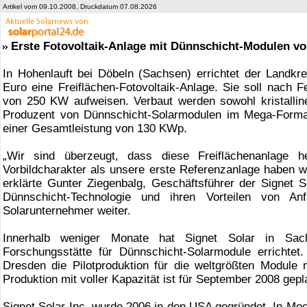
Artikel vom 09.10.2008, Druckdatum 07.08.2026
Erste Fotovoltaik-Anlage mit Dünnschicht-Modulen von
In Hohenlauft bei Döbeln (Sachsen) errichtet der Landkre
Euro eine Freiflächen-Fotovoltaik-Anlage. Sie soll nach 
von 250 KW aufweisen. Verbaut werden sowohl kristallin
Produzent von Dünnschicht-Solarmodulen im Mega-Format,
einer Gesamtleistung von 130 KWp.
„Wir sind überzeugt, dass diese Freiflächenanlage he
Vorbildcharakter als unsere erste Referenzanlage haben wi
erklärte Gunter Ziegenbalg, Geschäftsführer der Signet
Dünnschicht-Technologie und ihren Vorteilen von A
Solarunternehmer weiter.
Innerhalb weniger Monate hat Signet Solar in Sac
Forschungsstätte für Dünnschicht-Solarmodule errichtet
Dresden die Pilotproduktion für die weltgrößten Modul
Produktion mit voller Kapazität ist für September 2008 gepl
Signet Solar Inc. wurde 2006 in den USA gegründet. In Moc