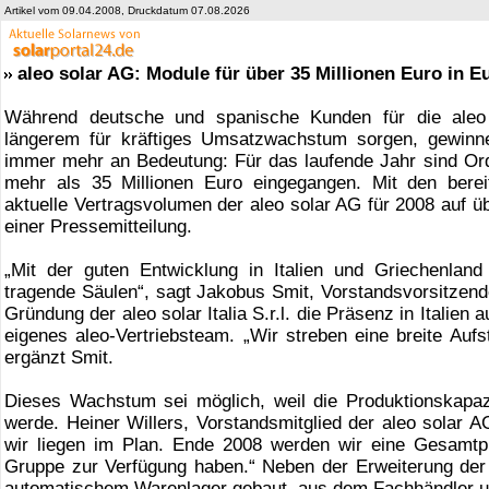
Artikel vom 09.04.2008, Druckdatum 07.08.2026
aleo solar AG: Module für über 35 Millionen Euro in 
Während deutsche und spanische Kunden für die aleo s
längerem für kräftiges Umsatzwachstum sorgen, gewinne
immer mehr an Bedeutung: Für das laufende Jahr sind Or
mehr als 35 Millionen Euro eingegangen. Mit den bere
aktuelle Vertragsvolumen der aleo solar AG für 2008 auf ü
einer Pressemitteilung.
„Mit der guten Entwicklung in Italien und Griechenland
tragende Säulen“, sagt Jakobus Smit, Vorstandsvorsitzend
Gründung der aleo solar Italia S.r.l. die Präsenz in Italien 
eigenes aleo-Vertriebsteam. „Wir streben eine breite Auf
ergänzt Smit.
Dieses Wachstum sei möglich, weil die Produktionskapaz
werde. Heiner Willers, Vorstandsmitglied der aleo solar 
wir liegen im Plan. Ende 2008 werden wir eine Gesamtp
Gruppe zur Verfügung haben.“ Neben der Erweiterung der 
automatischem Warenlager gebaut, aus dem Fachhändler und 