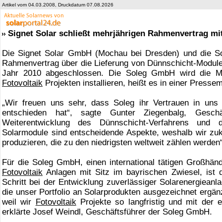
Artikel vom 04.03.2008, Druckdatum 07.08.2026
Signet Solar schließt mehrjährigen Rahmenvertrag mi
Die Signet Solar GmbH (Mochau bei Dresden) und die S
Rahmenvertrag über die Lieferung von Dünnschicht-Module
Jahr 2010 abgeschlossen. Die Soleg GmbH wird die Mo
Fotovoltaik
Projekten installieren, heißt es in einer Pressemi
„Wir freuen uns sehr, dass Soleg ihr Vertrauen in uns
entschieden hat“, sagte Gunter Ziegenbalg, Gesch
Weiterentwicklung des Dünnschicht-Verfahrens und
Solarmodule sind entscheidende Aspekte, weshalb wir zu
produzieren, die zu den niedrigsten weltweit zählen werden
Für die Soleg GmbH, einen international tätigen Großhänd
Fotovoltaik
Anlagen mit Sitz im bayrischen Zwiesel, ist 
Schritt bei der Entwicklung zuverlässiger Solarenergieanl
die unser Portfolio an Solarprodukten ausgezeichnet ergän
weil wir
Fotovoltaik
Projekte so langfristig und mit der er
erklärte Josef Weindl, Geschäftsführer der Soleg GmbH.