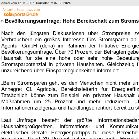
Artikel vom 16.11.2007, Druckdatum 07.08.2026
Bevölkerungsumfrage: Hohe Bereitschaft zum Stroms
Nach den jüngsten Diskussionen über Strompreise ze
Verbrauchern ein großes Interesse fürs Stromsparen ab.
Agentur GmbH (dena) im Rahmen der Initiative EnergieE
Bevölkerungsumfrage. Über 70 Prozent der Befragten gebe
Haushalt für sie eine hohe oder sehr hohe Bedeutu
Stromsparpotenzial in privaten Haushalten. Gleichzeitig f
unzureichend über Einsparmöglichkeiten informiert.
„Beim Stromsparen geht es den Menschen nicht mehr um
Annegret Cl. Agricola, Bereichsleiterin für Energieeff
Tatsächlich könne zum Beispiel ein privater Haushalt 
Maßnahmen um 25 Prozent und mehr reduzieren. „J
Informationen zielgenau und handlungsorientiert bereit zu st
Laut Umfrage besteht der größte Informationsbedar
Haushaltsgroßgeräten, Informations- und Kommunika
elektrischer Geräte. Energiespartipps für diese Bereich
Befragten. Rund 30 Prozent hätten gerne mehr Hinwei