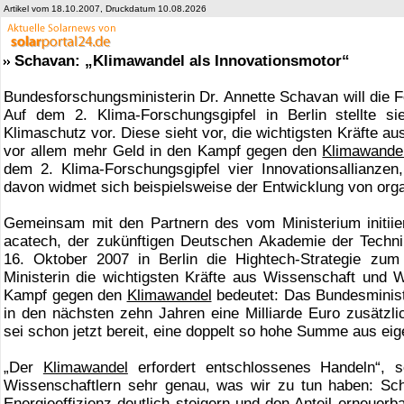
Artikel vom 18.10.2007, Druckdatum 10.08.2026
Schavan: „Klimawandel als Innovationsmotor“
Bundesforschungsministerin Dr. Annette Schavan will die 
Auf dem 2. Klima-Forschungsgipfel in Berlin stellte s
Klimaschutz vor. Diese sieht vor, die wichtigsten Kräfte a
vor allem mehr Geld in den Kampf gegen den
Klimawande
dem 2. Klima-Forschungsgipfel vier Innovationsallianze
davon widmet sich beispielsweise der Entwicklung von or
Gemeinsam mit den Partnern des vom Ministerium initiie
acatech, der zukünftigen Deutschen Akademie der Techni
16. Oktober 2007 in Berlin die Hightech-Strategie zu
Ministerin die wichtigsten Kräfte aus Wissenschaft und
Kampf gegen den
Klimawandel
bedeutet: Das Bundesminist
in den nächsten zehn Jahren eine Milliarde Euro zusätzlic
sei schon jetzt bereit, eine doppelt so hohe Summe aus ei
„Der
Klimawandel
erfordert entschlossenes Handeln“, s
Wissenschaftlern sehr genau, was wir zu tun haben: Sch
Energieeffizienz deutlich steigern und den Anteil erneuerb