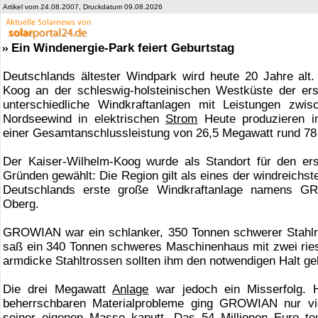
Artikel vom 24.08.2007, Druckdatum 09.08.2026
Ein Windenergie-Park feiert Geburtstag
Deutschlands ältester Windpark wird heute 20 Jahre alt
Koog an der schleswig-holsteinischen Westküste der ers
unterschiedliche Windkraftanlagen mit Leistungen zwi
Nordseewind in elektrischen
Strom
Heute produzieren i
einer Gesamtanschlussleistung von 26,5 Megawatt rund 78 
Der Kaiser-Wilhelm-Koog wurde als Standort für den er
Gründen gewählt: Die Region gilt als eines der windreichs
Deutschlands erste große Windkraftanlage namens G
Oberg.
GROWIAN war ein schlanker, 350 Tonnen schwerer Stahlro
saß ein 340 Tonnen schweres Maschinenhaus mit zwei ries
armdicke Stahltrossen sollten ihm den notwendigen Halt ge
Die drei Megawatt
Anlage
war jedoch ein Misserfolg. 
beherrschbaren Materialprobleme ging GROWIAN nur vi
seiner eigenen Masse kaputt. Das 54 Millionen Euro teu