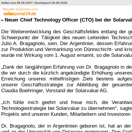
Artikel vom 08.08.2007, Druckdatum 08.08.2026
Neuer Chief Technology Officer (CTO) bei der Solarva
Die Weiterentwicklung des Geschäftsfeldes entlang der
Schwerpunkt der Tätigkeit des neuen Leitenden Technisch
Julio A. Bragagnolo, sein. Der Argentinier, dessen Erfahr
zur Produktion und Vermarktung von Dünnschicht- und krist
wurde mit Wirkung vom 1. August ernannt, so die Solarvalue
„Dank der langjährigen Erfahrung von Dr. Bragagnolo in der 
die wir durch die kürzlich angekündigte Erhöhung unseres
Erreichung unseres mittelfristigen Ziels bestens aufge
unserer Geschäftsstrategie zur Abbildung der gesamt
Claudia Boehringer, Vorstand der Solarvalue AG.
„Ich fühle mich geehrt und freue mich, die Verantwo
Technologiestrategie bei Solarvalue zu übernehmen“, sagt
Projekts wird unseren Kunden, Mitarbeitern und Investoren 
Dr. Bragagnolo, der in Argentinien geboren ist, hat an de
und an der Universität von Delaware promoviert. Den Großt