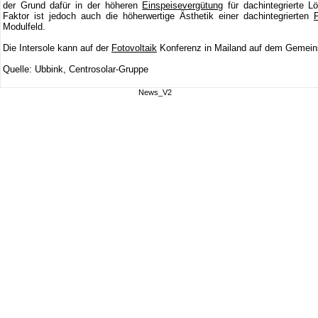
der Grund dafür in der höheren
Einspeisevergütung
für dachintegrierte L
Faktor ist jedoch auch die höherwertige Ästhetik einer dachintegrierten
F
Modulfeld.
Die Intersole kann auf der
Fotovoltaik
Konferenz in Mailand auf dem Gemeins
Quelle: Ubbink, Centrosolar-Gruppe
News_V2