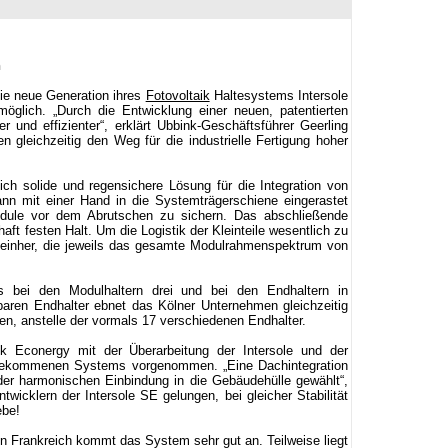
n
die neue Generation ihres
Fotovoltaik
Haltesystems Intersole
öglich. „Durch die Entwicklung einer neuen, patentierten
r und effizienter“, erklärt Ubbink-Geschäftsführer Geerling
 gleichzeitig den Weg für die industrielle Fertigung hoher
ch solide und regensichere Lösung für die Integration von
n mit einer Hand in die Systemträgerschiene eingerastet
dule vor dem Abrutschen zu sichern. Das abschließende
ft festen Halt. Um die Logistik der Kleinteile wesentlich zu
n einher, die jeweils das gesamte Modulrahmenspektrum von
s bei den Modulhaltern drei und bei den Endhaltern in
lbaren Endhalter ebnet das Kölner Unternehmen gleichzeitig
len, anstelle der vormals 17 verschiedenen Endhalter.
k Econergy mit der Überarbeitung der Intersole und der
re gekommenen Systems vorgenommen. „Eine Dachintegration
der harmonischen Einbindung in die Gebäudehülle gewählt“,
wicklern der Intersole SE gelungen, bei gleicher Stabilität
ebe!
n Frankreich kommt das System sehr gut an. Teilweise liegt