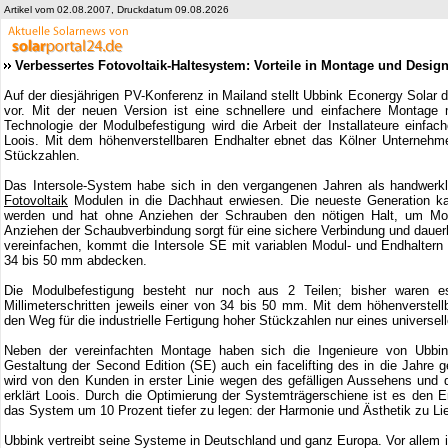
Artikel vom 02.08.2007, Druckdatum 09.08.2026
Verbessertes Fotovoltaik-Haltesystem: Vorteile in Montage und Desig
Auf der diesjährigen PV-Konferenz in Mailand stellt Ubbink Econergy Solar 
vor. Mit der neuen Version ist eine schnellere und einfachere Montage m
Technologie der Modulbefestigung wird die Arbeit der Installateure einfache
Loois. Mit dem höhenverstellbaren Endhalter ebnet das Kölner Unternehmen
Stückzahlen.
Das Intersole-System habe sich in den vergangenen Jahren als handwerkli
Fotovoltaik
Modulen in die Dachhaut erwiesen. Die neueste Generation kan
werden und hat ohne Anziehen der Schrauben den nötigen Halt, um Mo
Anziehen der Schaubverbindung sorgt für eine sichere Verbindung und dauerha
vereinfachen, kommt die Intersole SE mit variablen Modul- und Endhalter
34 bis 50 mm abdecken.
Die Modulbefestigung besteht nur noch aus 2 Teilen; bisher waren e
Millimeterschritten jeweils einer von 34 bis 50 mm. Mit dem höhenverstel
den Weg für die industrielle Fertigung hoher Stückzahlen nur eines universel
Neben der vereinfachten Montage haben sich die Ingenieure von Ubbin
Gestaltung der Second Edition (SE) auch ein facelifting des in die Jah
wird von den Kunden in erster Linie wegen des gefälligen Aussehens und 
erklärt Loois. Durch die Optimierung der Systemträgerschiene ist es den Ent
das System um 10 Prozent tiefer zu legen: der Harmonie und Ästhetik zu Li
Ubbink vertreibt seine Systeme in Deutschland und ganz Europa. Vor allem i