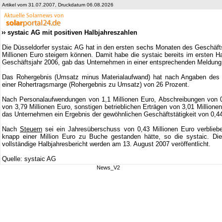
Artikel vom 31.07.2007, Druckdatum 06.08.2026
systaic AG mit positiven Halbjahreszahlen
Die Düsseldorfer systaic AG hat in den ersten sechs Monaten des Geschäft
Millionen Euro steigern können. Damit habe die systaic bereits im ersten H
Geschäftsjahr 2006, gab das Unternehmen in einer entsprechenden Meldung
Das Rohergebnis (Umsatz minus Materialaufwand) hat nach Angaben des Un
einer Rohertragsmarge (Rohergebnis zu Umsatz) von 26 Prozent.
Nach Personalaufwendungen von 1,1 Millionen Euro, Abschreibungen von 0,
von 3,79 Millionen Euro, sonstigen betrieblichen Erträgen von 3,01 Million
das Unternehmen ein Ergebnis der gewöhnlichen Geschäftstätigkeit von 0,44 
Nach
Steuern
sei ein Jahresüberschuss von 0,43 Millionen Euro verblieb
knapp einer Million Euro zu Buche gestanden hätte, so die systaic. Die
vollständige Halbjahresbericht werden am 13. August 2007 veröffentlicht.
Quelle: systaic AG
News_V2