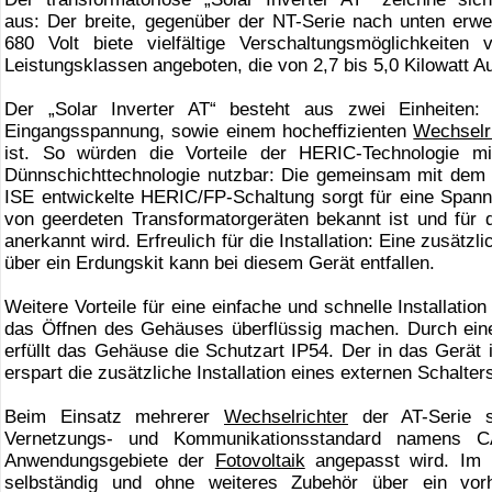
aus: Der breite, gegenüber der NT-Serie nach unten erw
680 Volt biete vielfältige Verschaltungsmöglichkeite
Leistungsklassen angeboten, die von 2,7 bis 5,0 Kilowatt 
Der „Solar Inverter AT“ besteht aus zwei Einheiten
Eingangsspannung, sowie einem hocheffizienten
Wechselr
ist. So würden die Vorteile der HERIC-Technologie m
Dünnschichttechnologie nutzbar: Die gemeinsam mit dem F
ISE entwickelte HERIC/FP-Schaltung sorgt für eine Spannu
von geerdeten Transformatorgeräten bekannt ist und für
anerkannt wird. Erfreulich für die Installation: Eine zusät
über ein Erdungskit kann bei diesem Gerät entfallen.
Weitere Vorteile für eine einfache und schnelle Installati
das Öffnen des Gehäuses überflüssig machen. Durch eine 
erfüllt das Gehäuse die Schutzart IP54. Der in das Gerät 
erspart die zusätzliche Installation eines externen Schalter
Beim Einsatz mehrerer
Wechselrichter
der AT-Serie s
Vernetzungs- und Kommunikationsstandard namens CA
Anwendungsgebiete der
Fotovoltaik
angepasst wird. Im F
selbständig und ohne weiteres Zubehör über ein vorh