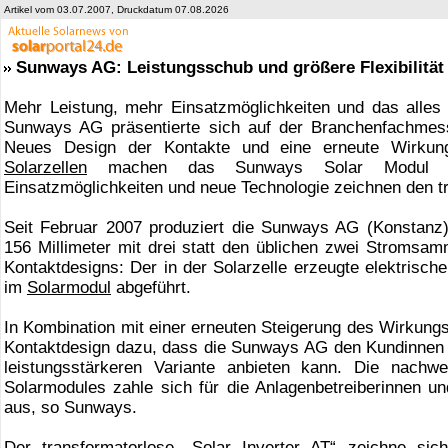
Artikel vom 03.07.2007, Druckdatum 07.08.2026
Sunways AG: Leistungsschub und größere Flexibilität
Mehr Leistung, mehr Einsatzmöglichkeiten und das alle
Sunways AG präsentierte sich auf der Branchenfachmesse I
Neues Design der Kontakte und eine erneute Wirkung
Solarzellen
machen das Sunways Solar Modul SM21
Einsatzmöglichkeiten und neue Technologie zeichnen den tr
Seit Februar 2007 produziert die Sunways AG (Konstanz)
156 Millimeter mit drei statt den üblichen zwei Stromsam
Kontaktdesigns: Der in der Solarzelle erzeugte elektrisch
im
Solarmodul
abgeführt.
In Kombination mit einer erneuten Steigerung des Wirkung
Kontaktdesign dazu, dass die Sunways AG den Kundinnen
leistungsstärkeren Variante anbieten kann. Die nachw
Solarmodules zahle sich für die Anlagenbetreiberinnen un
aus, so Sunways.
Der transformatorlose „Solar Inverter AT“ zeichne sich